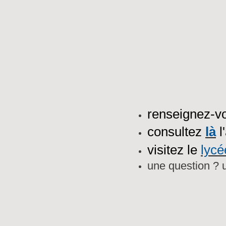
renseignez-vo
consultez
l
là
visitez le
lycé
une question ?