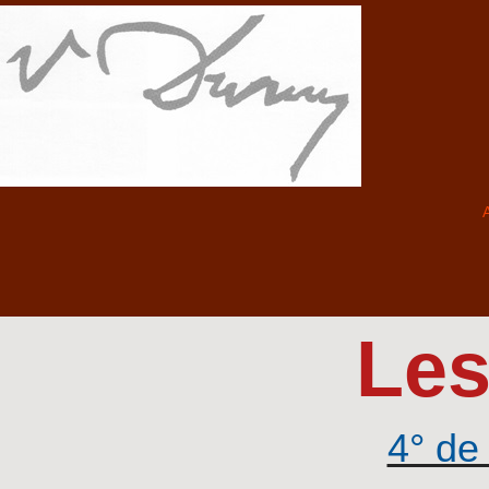
A
Les
4° de