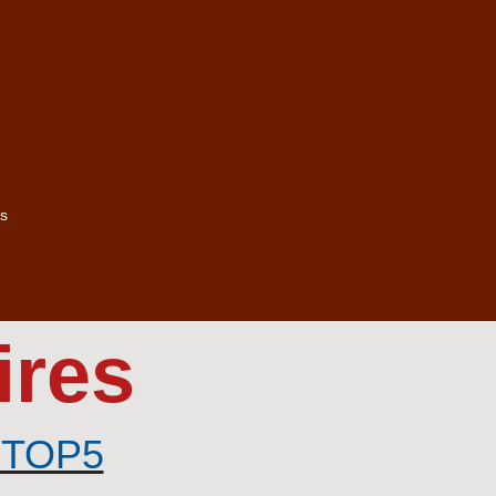
s
ires
S+TOP5