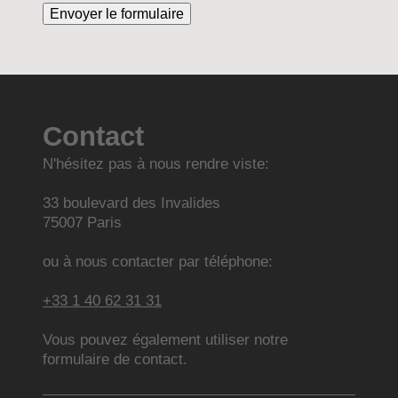
Contact
N'hésitez pas à nous rendre viste:
33
boulevard des Invalides
75007
Paris
ou à nous contacter par téléphone:
+33 1 40 62 31 31
Vous pouvez également utiliser notre
formulaire de contact.