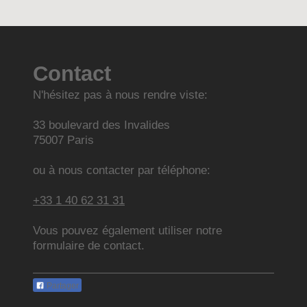
Contact
N'hésitez pas à nous rendre viste:
33
boulevard des Invalides
75007
Paris
ou à nous contacter par téléphone:
+33 1 40 62 31 31
Vous pouvez également utiliser notre
formulaire de contact.
Partager